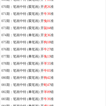
070期：笔画中特 (
双
笔画
)
开
虎26
准
071期：笔画中特 (
双
笔画
)
开
牛39
准
072期：笔画中特 (
双
笔画
)
开
兔01
准
073期：笔画中特 (
双
笔画
)
开
鼠04
错
074期：笔画中特 (
单
笔画
)
开
龙36
准
075期：笔画中特 (
单
笔画
)
开
狗18
错
076期：笔画中特 (
单
笔画
)
开
牛27
错
077期：笔画中特 (
单
笔画
)
开
兔13
错
078期：笔画中特 (
双
笔画
)
开
羊33
准
079期：笔画中特 (
双
笔画
)
开
牛03
准
080期：笔画中特 (
双
笔画
)
开
狗42
准
081期：笔画中特 (
双
笔画
)
开
蛇47
错
082期：笔画中特 (
单
笔画
)
开
羊09
错
083期：笔画中特 (
单
笔画
)
开
牛39
准