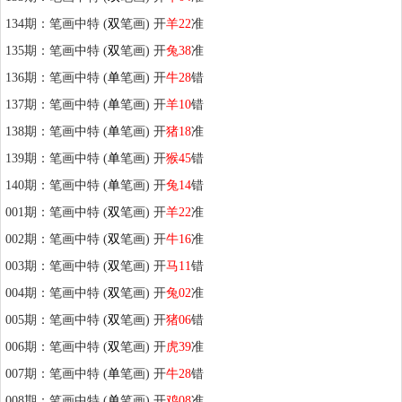
134期：笔画中特 (
双
笔画
)
开
羊22
准
135期：笔画中特 (
双
笔画
)
开
兔38
准
136期：笔画中特 (
单
笔画
)
开
牛28
错
137期：笔画中特 (
单
笔画
)
开
羊10
错
138期：笔画中特 (
单
笔画
)
开
猪18
准
139期：笔画中特 (
单
笔画
)
开
猴45
错
140期：笔画中特 (
单
笔画
)
开
兔14
错
001期：笔画中特 (
双
笔画
)
开
羊22
准
002期：笔画中特 (
双
笔画
)
开
牛16
准
003期：笔画中特 (
双
笔画
)
开
马11
错
004期：笔画中特 (
双
笔画
)
开
兔02
准
005期：笔画中特 (
双
笔画
)
开
猪06
错
006期：笔画中特 (
双
笔画
)
开
虎39
准
007期：笔画中特 (
单
笔画
)
开
牛28
错
008期：笔画中特 (
单
笔画
)
开
鸡08
准