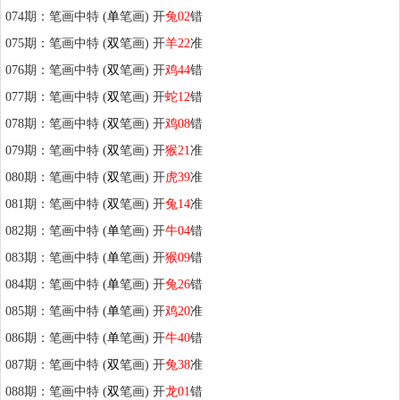
074期：笔画中特 (
单
笔画
)
开
兔02
错
075期：笔画中特 (
双
笔画
)
开
羊22
准
076期：笔画中特 (
双
笔画
)
开
鸡44
错
077期：笔画中特 (
双
笔画
)
开
蛇12
错
078期：笔画中特 (
双
笔画
)
开
鸡08
错
079期：笔画中特 (
双
笔画
)
开
猴21
准
080期：笔画中特 (
双
笔画
)
开
虎39
准
081期：笔画中特 (
双
笔画
)
开
兔14
准
082期：笔画中特 (
单
笔画
)
开
牛04
错
083期：笔画中特 (
单
笔画
)
开
猴09
错
084期：笔画中特 (
单
笔画
)
开
兔26
错
085期：笔画中特 (
单
笔画
)
开
鸡20
准
086期：笔画中特 (
单
笔画
)
开
牛40
错
087期：笔画中特 (
双
笔画
)
开
兔38
准
088期：笔画中特 (
双
笔画
)
开
龙01
错