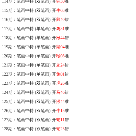
114期：笔画中特 (
双
笔画
)
开
狗30
准
115期：笔画中特 (
双
笔画
)
开
牛03
准
116期：笔画中特 (
双
笔画
)
开
鼠40
错
117期：笔画中特 (
单
笔画
)
开
鸡31
准
118期：笔画中特 (
单
笔画
)
开
猴44
错
119期：笔画中特 (
单
笔画
)
开
鼠04
准
120期：笔画中特 (
单
笔画
)
开
猴08
准
121期：笔画中特 (
单
笔画
)
开
龙24
错
122期：笔画中特 (
单
笔画
)
开
兔01
错
123期：笔画中特 (
双
笔画
)
开
虎26
准
124期：笔画中特 (
双
笔画
)
开
马46
错
125期：笔画中特 (
双
笔画
)
开
猴44
准
126期：笔画中特 (
双
笔画
)
开
牛15
准
127期：笔画中特 (
双
笔画
)
开
蛇11
错
128期：笔画中特 (
双
笔画
)
开
蛇23
错