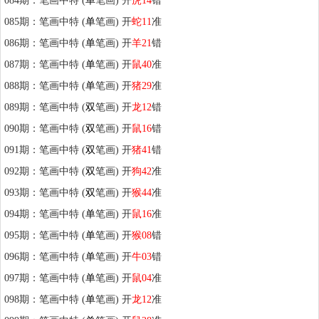
084期：笔画中特 (
单
笔画
)
开
虎14
错
085期：笔画中特 (
单
笔画
)
开
蛇11
准
086期：笔画中特 (
单
笔画
)
开
羊21
错
087期：笔画中特 (
单
笔画
)
开
鼠40
准
088期：笔画中特 (
单
笔画
)
开
猪29
准
089期：笔画中特 (
双
笔画
)
开
龙12
错
090期：笔画中特 (
双
笔画
)
开
鼠16
错
091期：笔画中特 (
双
笔画
)
开
猪41
错
092期：笔画中特 (
双
笔画
)
开
狗42
准
093期：笔画中特 (
双
笔画
)
开
猴44
准
094期：笔画中特 (
单
笔画
)
开
鼠16
准
095期：笔画中特 (
单
笔画
)
开
猴08
错
096期：笔画中特 (
单
笔画
)
开
牛03
错
097期：笔画中特 (
单
笔画
)
开
鼠04
准
098期：笔画中特 (
单
笔画
)
开
龙12
准