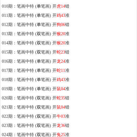
010期：笔画中特 (
单
笔画
)
开
虎14
错
011期：笔画中特 (
单
笔画
)
开
鸡43
准
012期：笔画中特 (
单
笔画
)
开
狗06
错
013期：笔画中特 (
双
笔画
)
开
猴20
准
014期：笔画中特 (
双
笔画
)
开
猴20
准
015期：笔画中特 (
双
笔画
)
开
蛇23
错
016期：笔画中特 (
单
笔画
)
开
龙24
准
017期：笔画中特 (
单
笔画
)
开
蛇11
准
018期：笔画中特 (
单
笔画
)
开
鸡43
准
019期：笔画中特 (
单
笔画
)
开
鼠04
准
020期：笔画中特 (
双
笔画
)
开
蛇35
错
021期：笔画中特 (
双
笔画
)
开
鼠04
错
022期：笔画中特 (
双
笔画
)
开
牛03
准
023期：笔画中特 (
双
笔画
)
开
龙36
错
024期：笔画中特 (
双
笔画
)
开
兔25
准