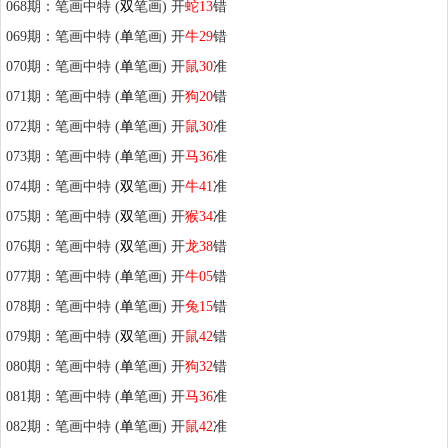
068期：笔画中特 (
双
笔画
)
开
蛇13
错
069期：笔画中特 (
单
笔画
)
开
牛29
错
070期：笔画中特 (
单
笔画
)
开
鼠30
准
071期：笔画中特 (
单
笔画
)
开
狗20
错
072期：笔画中特 (
单
笔画
)
开
鼠30
准
073期：笔画中特 (
单
笔画
)
开
马36
准
074期：笔画中特 (
双
笔画
)
开
牛41
准
075期：笔画中特 (
双
笔画
)
开
猴34
准
076期：笔画中特 (
双
笔画
)
开
龙38
错
077期：笔画中特 (
单
笔画
)
开
牛05
错
078期：笔画中特 (
单
笔画
)
开
兔15
错
079期：笔画中特 (
双
笔画
)
开
鼠42
错
080期：笔画中特 (
单
笔画
)
开
狗32
错
081期：笔画中特 (
单
笔画
)
开
马36
准
082期：笔画中特 (
单
笔画
)
开
鼠42
准