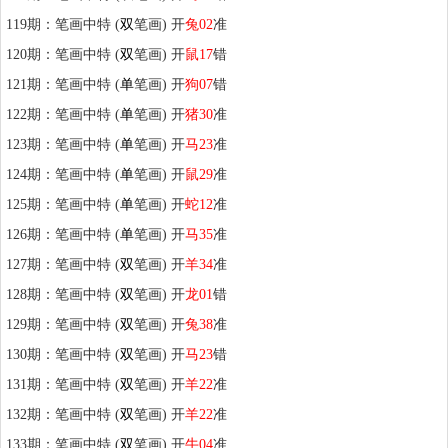
119期：笔画中特 (
双
笔画
)
开
兔02
准
120期：笔画中特 (
双
笔画
)
开
鼠17
错
121期：笔画中特 (
单
笔画
)
开
狗07
错
122期：笔画中特 (
单
笔画
)
开
猪30
准
123期：笔画中特 (
单
笔画
)
开
马23
准
124期：笔画中特 (
单
笔画
)
开
鼠29
准
125期：笔画中特 (
单
笔画
)
开
蛇12
准
126期：笔画中特 (
单
笔画
)
开
马35
准
127期：笔画中特 (
双
笔画
)
开
羊34
准
128期：笔画中特 (
双
笔画
)
开
龙01
错
129期：笔画中特 (
双
笔画
)
开
兔38
准
130期：笔画中特 (
双
笔画
)
开
马23
错
131期：笔画中特 (
双
笔画
)
开
羊22
准
132期：笔画中特 (
双
笔画
)
开
羊22
准
133期：笔画中特 (
双
笔画
)
开
牛04
准