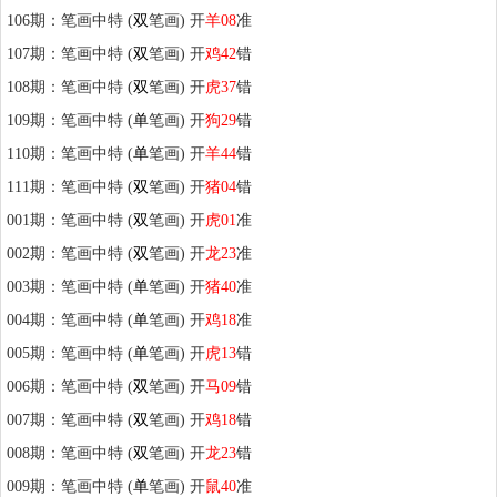
106期：笔画中特 (
双
笔画
)
开
羊08
准
107期：笔画中特 (
双
笔画
)
开
鸡42
错
108期：笔画中特 (
双
笔画
)
开
虎37
错
109期：笔画中特 (
单
笔画
)
开
狗29
错
110期：笔画中特 (
单
笔画
)
开
羊44
错
111期：笔画中特 (
双
笔画
)
开
猪04
错
001期：笔画中特 (
双
笔画
)
开
虎01
准
002期：笔画中特 (
双
笔画
)
开
龙23
准
003期：笔画中特 (
单
笔画
)
开
猪40
准
004期：笔画中特 (
单
笔画
)
开
鸡18
准
005期：笔画中特 (
单
笔画
)
开
虎13
错
006期：笔画中特 (
双
笔画
)
开
马09
错
007期：笔画中特 (
双
笔画
)
开
鸡18
错
008期：笔画中特 (
双
笔画
)
开
龙23
错
009期：笔画中特 (
单
笔画
)
开
鼠40
准