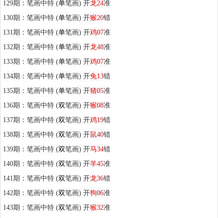
129期：笔画中特 (
单
笔画
)
开
龙24
准
130期：笔画中特 (
单
笔画
)
开
猴20
错
131期：笔画中特 (
单
笔画
)
开
鸡07
准
132期：笔画中特 (
单
笔画
)
开
龙48
准
133期：笔画中特 (
单
笔画
)
开
鸡07
准
134期：笔画中特 (
单
笔画
)
开
兔13
错
135期：笔画中特 (
单
笔画
)
开
猪05
准
136期：笔画中特 (
双
笔画
)
开
猴08
准
137期：笔画中特 (
双
笔画
)
开
鸡19
错
138期：笔画中特 (
双
笔画
)
开
鼠40
错
139期：笔画中特 (
双
笔画
)
开
马34
错
140期：笔画中特 (
双
笔画
)
开
羊45
准
141期：笔画中特 (
双
笔画
)
开
龙36
错
142期：笔画中特 (
双
笔画
)
开
狗06
准
143期：笔画中特 (
双
笔画
)
开
猴32
准