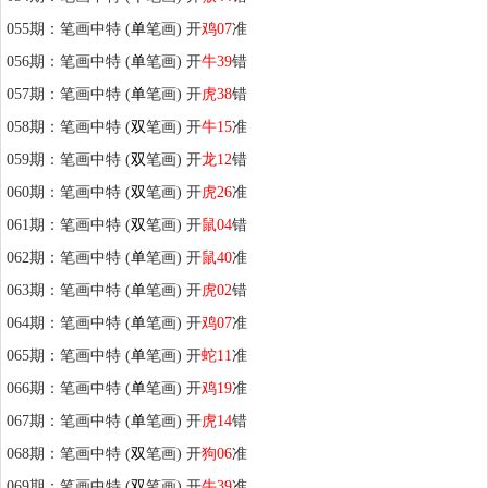
055期：笔画中特 (
单
笔画
)
开
鸡07
准
056期：笔画中特 (
单
笔画
)
开
牛39
错
057期：笔画中特 (
单
笔画
)
开
虎38
错
058期：笔画中特 (
双
笔画
)
开
牛15
准
059期：笔画中特 (
双
笔画
)
开
龙12
错
060期：笔画中特 (
双
笔画
)
开
虎26
准
061期：笔画中特 (
双
笔画
)
开
鼠04
错
062期：笔画中特 (
单
笔画
)
开
鼠40
准
063期：笔画中特 (
单
笔画
)
开
虎02
错
064期：笔画中特 (
单
笔画
)
开
鸡07
准
065期：笔画中特 (
单
笔画
)
开
蛇11
准
066期：笔画中特 (
单
笔画
)
开
鸡19
准
067期：笔画中特 (
单
笔画
)
开
虎14
错
068期：笔画中特 (
双
笔画
)
开
狗06
准
069期：笔画中特 (
双
笔画
)
开
牛39
准