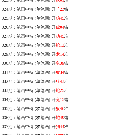
023期：笔画中特 (
单
笔画
)
开
蛇01
准
024期：笔画中特 (
单
笔画
)
开
羊23
错
025期：笔画中特 (
单
笔画
)
开
鸡45
准
026期：笔画中特 (
单
笔画
)
开
虎04
错
027期：笔画中特 (
单
笔画
)
开
鸡45
准
028期：笔画中特 (
单
笔画
)
开
蛇13
准
029期：笔画中特 (
单
笔画
)
开
龙14
准
030期：笔画中特 (
单
笔画
)
开
兔39
错
031期：笔画中特 (
单
笔画
)
开
猴34
错
032期：笔画中特 (
单
笔画
)
开
猪43
准
033期：笔画中特 (
单
笔画
)
开
蛇25
准
034期：笔画中特 (
单
笔画
)
开
兔15
错
035期：笔画中特 (
双
笔画
)
开
猴46
准
036期：笔画中特 (
双
笔画
)
开
蛇49
错
037期：笔画中特 (
双
笔画
)
开
狗44
准