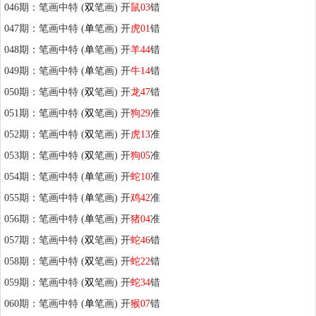
046期：笔画中特 (
双
笔画
)
开
鼠03
错
047期：笔画中特 (
单
笔画
)
开
虎01
错
048期：笔画中特 (
单
笔画
)
开
羊44
错
049期：笔画中特 (
单
笔画
)
开
牛14
错
050期：笔画中特 (
双
笔画
)
开
龙47
错
051期：笔画中特 (
双
笔画
)
开
狗29
准
052期：笔画中特 (
双
笔画
)
开
虎13
准
053期：笔画中特 (
双
笔画
)
开
狗05
准
054期：笔画中特 (
单
笔画
)
开
蛇10
准
055期：笔画中特 (
单
笔画
)
开
鸡42
准
056期：笔画中特 (
单
笔画
)
开
猪04
准
057期：笔画中特 (
双
笔画
)
开
蛇46
错
058期：笔画中特 (
双
笔画
)
开
蛇22
错
059期：笔画中特 (
双
笔画
)
开
蛇34
错
060期：笔画中特 (
单
笔画
)
开
猴07
错