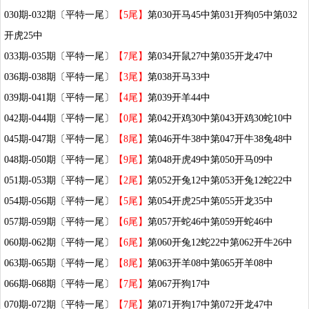
030期-032期〔平特一尾〕
【
5
尾】
第030开马45中第031开狗05中第032
开虎25中
033期-035期〔平特一尾〕
【
7
尾】
第034开鼠27中第035开龙47中
036期-038期〔平特一尾〕
【
3
尾】
第038开马33中
039期-041期〔平特一尾〕
【
4
尾】
第039开羊44中
042期-044期〔平特一尾〕
【
0
尾】
第042开鸡30中第043开鸡30蛇10中
045期-047期〔平特一尾〕
【
8
尾】
第046开牛38中第047开牛38兔48中
048期-050期〔平特一尾〕
【
9
尾】
第048开虎49中第050开马09中
051期-053期〔平特一尾〕
【
2
尾】
第052开兔12中第053开兔12蛇22中
054期-056期〔平特一尾〕
【
5
尾】
第054开虎25中第055开龙35中
057期-059期〔平特一尾〕
【
6
尾】
第057开蛇46中第059开蛇46中
060期-062期〔平特一尾〕
【
6
尾】
第060开兔12蛇22中第062开牛26中
063期-065期〔平特一尾〕
【
8
尾】
第063开羊08中第065开羊08中
066期-068期〔平特一尾〕
【
7
尾】
第067开狗17中
070期-072期〔平特一尾〕
【
7
尾】
第071开狗17中第072开龙47中