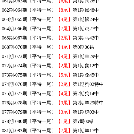
061期-063期〔平特一尾〕
【6尾】
第1期狗26中
062期-064期〔平特一尾〕
【8尾】
第1期鼠48中
063期-065期〔平特一尾〕
【4尾】
第1期鼠24中
064期-066期〔平特一尾〕
【7尾】
第1期鸡27中
065期-067期〔平特一尾〕
【2尾】
第3期马42中
068期-070期〔平特一尾〕
【4尾】
第0期00错
071期-073期〔平特一尾〕
【9尾】
第1期羊29中
072期-074期〔平特一尾〕
【2尾】
第1期鼠12中
073期-075期〔平特一尾〕
【5尾】
第1期兔45中
074期-076期〔平特一尾〕
【2尾】
第1期狗02特中
075期-077期〔平特一尾〕
【4尾】
第2期狗14中
076期-078期〔平特一尾〕
【9尾】
第2期羊29特中
077期-079期〔平特一尾〕
【3尾】
第1期鸡03中
078期-080期〔平特一尾〕
【1尾】
第?期00错
081期-083期〔平特一尾〕
【7尾】
第1期羊17中