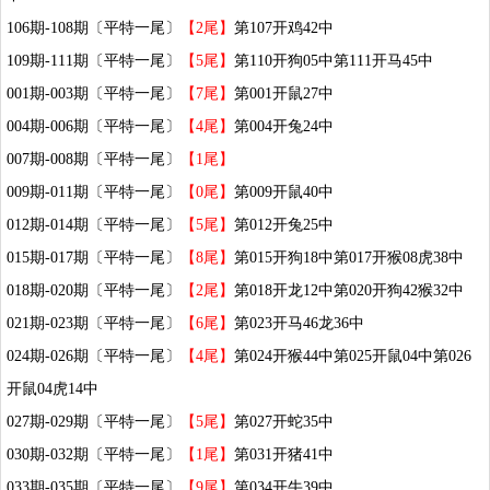
106期-108期〔平特一尾〕
【
2
尾】
第107开鸡42中
109期-111期〔平特一尾〕
【
5
尾】
第110开狗05中第111开马45中
001期-003期〔平特一尾〕
【
7
尾】
第001开鼠27中
004期-006期〔平特一尾〕
【
4
尾】
第004开兔24中
007期-008期〔平特一尾〕
【
1
尾】
009期-011期〔平特一尾〕
【
0
尾】
第009开鼠40中
012期-014期〔平特一尾〕
【
5
尾】
第012开兔25中
015期-017期〔平特一尾〕
【
8
尾】
第015开狗18中第017开猴08虎38中
018期-020期〔平特一尾〕
【
2
尾】
第018开龙12中第020开狗42猴32中
021期-023期〔平特一尾〕
【
6
尾】
第023开马46龙36中
024期-026期〔平特一尾〕
【
4
尾】
第024开猴44中第025开鼠04中第026
开鼠04虎14中
027期-029期〔平特一尾〕
【
5
尾】
第027开蛇35中
030期-032期〔平特一尾〕
【
1
尾】
第031开猪41中
033期-035期〔平特一尾〕
【
9
尾】
第034开牛39中