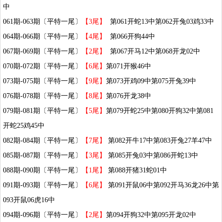
中
061期-063期〔平特一尾〕
【
3
尾】
第061开蛇13中第062开兔03鸡33中
064期-066期〔平特一尾〕
【
4
尾】
第066开狗44中
067期-069期〔平特一尾〕
【
2
尾】
第067开马12中第068开龙02中
070期-072期〔平特一尾〕
【
6
尾】
第071开猴46中
073期-075期〔平特一尾〕
【
9
尾】
第073开鸡09中第075开兔39中
076期-078期〔平特一尾〕
【
8
尾】
第076开龙38中
079期-081期〔平特一尾〕
【
5
尾】
第079开蛇25中第080开狗32中第081
开蛇25鸡45中
082期-084期〔平特一尾〕
【
7
尾】
第082开牛17中第083开兔27羊47中
085期-087期〔平特一尾〕
【
3
尾】
第085开兔03中第086开蛇13中
088期-090期〔平特一尾〕
【
1
尾】
第088开猪31蛇01中
091期-093期〔平特一尾〕
【
6
尾】
第091开鼠06中第092开马36龙26中第
093开鼠06虎16中
094期-096期〔平特一尾〕
【
2
尾】
第094开狗32中第095开龙02中