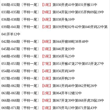
030期-032期〔平特一尾〕
【
1
尾】
第030开虎41中第031开猴11中
033期-035期〔平特一尾〕
【
9
尾】
第034开鼠19中第035开狗09鼠19中
036期-038期〔平特一尾〕
【
6
尾】
第038开兔16中
039期-041期〔平特一尾〕
【
2
尾】
第039开蛇02牛42中第040开鸡22中第
041开羊12中
042期-044期〔平特一尾〕
【
8
尾】
第044开猪08蛇38羊48中
045期-047期〔平特一尾〕
【
3
尾】
第046开龙03中
048期-050期〔平特一尾〕
【
5
尾】
第050开马25中
051期-053期〔平特一尾〕
【
7
尾】
第051开猴47龙27中第053开龙27中
054期-056期〔平特一尾〕
【
4
尾】
第056开鸡34中
057期-059期〔平特一尾〕
【
1
尾】
第058开狗21中
060期-062期〔平特一尾〕
【
6
尾】
第061开鸡46中第062开蛇26中
063期-065期〔平特一尾〕
【
2
尾】
第064开羊12猪32中
066期-068期〔平特一尾〕
【
9
尾】
第067开龙39中第068开虎29鼠19中
069期-071期〔平特一尾〕
【
3
尾】
第070开马13中第071开鼠43中