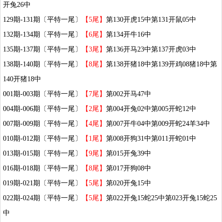
开兔26中
129期-131期〔平特一尾〕
【
5
尾】
第130开虎15中第131开鼠05中
132期-134期〔平特一尾〕
【
6
尾】
第134开牛16中
135期-137期〔平特一尾〕
【
3
尾】
第136开马23中第137开虎03中
138期-140期〔平特一尾〕
【
8
尾】
第138开猪18中第139开鸡08猪18中第
140开猪18中
001期-003期〔平特一尾〕
【
7
尾】
第002开马47中
004期-006期〔平特一尾〕
【
2
尾】
第004开兔02中第005开蛇12中
007期-009期〔平特一尾〕
【
4
尾】
第007开牛04中第009开蛇24羊34中
010期-012期〔平特一尾〕
【
1
尾】
第008开狗31中第011开蛇01中
013期-015期〔平特一尾〕
【
9
尾】
第015开兔39中
016期-018期〔平特一尾〕
【
8
尾】
第017开狗08中
019期-021期〔平特一尾〕
【
5
尾】
第020开兔15中
022期-024期〔平特一尾〕
【
5
尾】
第022开兔15蛇25中第023开兔15蛇25
中