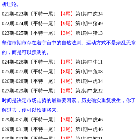
析理论。
021期-023期〔平特一尾〕
【4尾】
第1期中虎34
022期-024期〔平特一尾〕
【9尾】
第1期中猪49
023期-025期〔平特一尾〕
【3尾】
第1期中猪13
坚信市期市存在着宇宙中的自然法则。运动方式不是杂乱无章
的，而是可以预测的。
024期-026期〔平特一尾〕
【1尾】
第1期中牛11
025期-027期〔平特一尾〕
【8尾】
第1期中兔08
026期-028期〔平特一尾〕
【4尾】
第1期中虎34
027期-029期〔平特一尾〕
【2尾】
第2期中龙32
时间是决定市场走势的最重要因素，历史确实重复发生，你了
解过去，便可以预测将来。
029期-031期〔平特一尾〕
【3尾】
第1期中虎46
029期-031期〔平特一尾〕
【3尾】
第1期中虎46
030期-032期〔平特一尾〕
【1尾】
第1期中蛇31