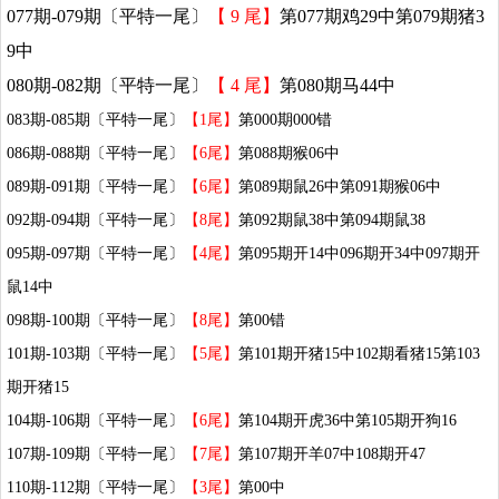
077期-079期〔平特一尾〕
【
9
尾】
第077期鸡29中第079期猪3
9中
080期-082期〔平特一尾〕
【
4
尾】
第080期马44中
083期-085期〔平特一尾〕
【
1
尾】
第000期000错
086期-088期〔平特一尾〕
【
6
尾】
第088期猴06中
089期-091期〔平特一尾〕
【
6
尾】
第089期鼠26中第091期猴06中
092期-094期〔平特一尾〕
【
8
尾】
第092期鼠38中第094期鼠38
095期-097期〔平特一尾〕
【
4
尾】
第095期开14中096期开34中097期开
鼠14中
098期-100期〔平特一尾〕
【
8
尾】
第00错
101期-103期〔平特一尾〕
【
5
尾】
第101期开猪15中102期看猪15第103
期开猪15
104期-106期〔平特一尾〕
【
6
尾】
第104期开虎36中第105期开狗16
107期-109期〔平特一尾〕
【
7
尾】
第107期开羊07中108期开47
110期-112期〔平特一尾〕
【
3
尾】
第00中