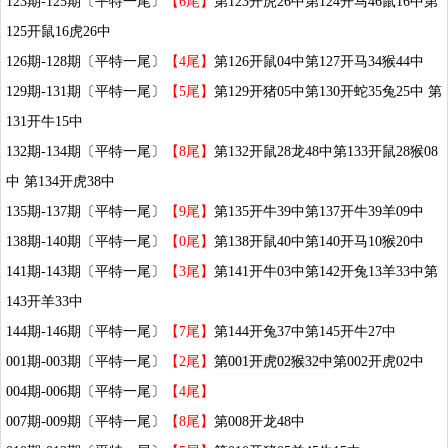
123期-125期〔平特一尾〕
【
6
尾】
第123开虎26中第124开马46鼠16中第
125开鼠16虎26中
126期-128期〔平特一尾〕
【
4
尾】
第126开鼠04中第127开马34猴44中
129期-131期〔平特一尾〕
【
5
尾】
第129开猪05中第130开蛇35兔25中 第
131开牛15中
132期-134期〔平特一尾〕
【
8
尾】
第132开鼠28龙48中第133开鼠28猴08
中 第134开虎38中
135期-137期〔平特一尾〕
【
9
尾】
第135开牛39中第137开牛39羊09中
138期-140期〔平特一尾〕
【
0
尾】
第138开鼠40中第140开马10猴20中
141期-143期〔平特一尾〕
【
3
尾】
第141开牛03中第142开兔13羊33中第
143开羊33中
144期-146期〔平特一尾〕
【
7
尾】
第144开兔37中第145开牛27中
001期-003期〔平特一尾〕
【
2
尾】
第001开虎02猴32中
第002开虎02中
004期-006期〔平特一尾〕
【
4
尾】
007期-009期〔平特一尾〕
【
8
尾】
第008开龙48中