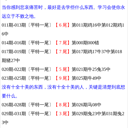
当你感到悲哀痛苦时，最好是去学些什么东西。学习会使你永
远立于不败之地。
011期-013期〔平特一尾〕
【
6
尾】
第011期鸡16中第012期鸡1
6中
014期-016期〔平特一尾〕
【
7
尾】
第000期000错
017期-019期〔平特一尾〕
【
7
尾】
第017期鸡17牛37中第018
期猪27中
020期-022期〔平特一尾〕
【
5
尾】
第021期牛25兔35中
023期-025期〔平特一尾〕
【
9
尾】
第025期牛49中
没有十全十美的东西，没有十全十美的人，关键是清楚到底想
要什么。
026期-028期〔平特一尾〕
【
8
尾】
第026期马08中
029期-031期〔平特一尾〕
【
3
尾】
第029期兔23中第031期兔2
3中