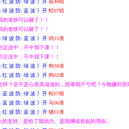
:
红
波
防:
绿
波
》开
鼠48错
:
绿
波
防:
蓝
波
》开
蛇07错
我的老铁可以砸了！！
我的老铁可以砸了！！
:
绿
波
防:
蓝
波
》开
鸡15准
必定连中，不中我下课！！
必定连中，不中我下课！！
:
红
波
防:
绿
波
》开
狗38准
:
红
波
防:
绿
波
》开
狗02准
怎样？是不是心底美滋滋的，跟着我不亏吧？今晚赚到笑
:
蓝
波
防:
绿
波
》开
蛇07错
:
蓝
波
防:
绿
波
》开
马06准
:
红
波
防:
蓝
波
》开
猪01准
大的支持、是给了我动力、是我继续发贴的理由...