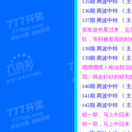
135期 两波中特
《
主
136期 两波中特
《
主
137期 两波中特
《
主
喜欢波色看过来，这
狂，等到被发现的时
138期 两波中特
《
主
139期 两波中特
《
主
嘿嘿嘿嘿！相信我没
我。我会好好的研究
140期 两波中特
《
主
141期 两波中特
《
主
142期 两波中特
《
主
错一期，马上中回来
错一期，马上中回来