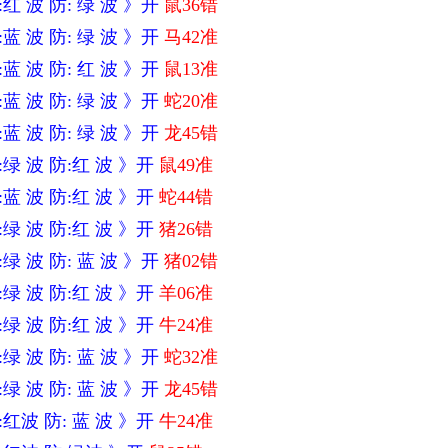
:红
波
防:
绿
波
》开
鼠36错
:蓝
波
防:
绿
波
》开
马42准
:蓝
波
防:
红
波
》开
鼠13准
:蓝
波
防:
绿
波
》开
蛇20准
:蓝
波
防:
绿
波
》开
龙45错
:绿
波
防:红
波
》开
鼠49准
:蓝
波
防:红
波
》开
蛇44错
:绿
波
防:红
波
》开
猪26错
:绿
波
防:
蓝
波
》开
猪02错
:绿
波
防:红
波
》开
羊06准
:绿
波
防:红
波
》开
牛24准
:绿
波
防:
蓝
波
》开
蛇32准
:绿
波
防:
蓝
波
》开
龙45错
:红波
防:
蓝
波
》开
牛24准