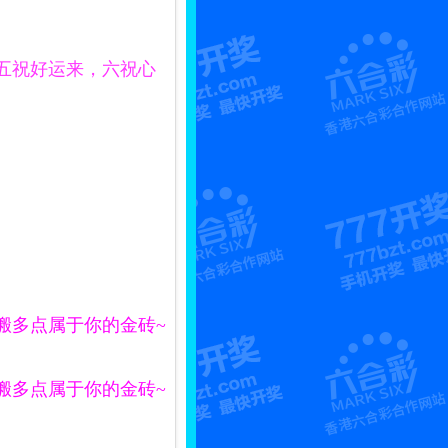
五祝好运来，六祝心
搬多点属于你的金砖~
搬多点属于你的金砖~