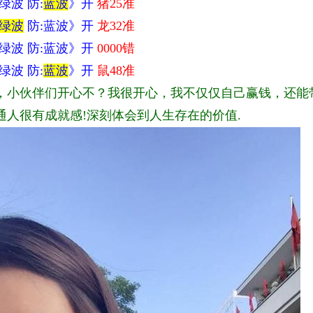
绿波 防:
蓝波
》开
猪25准
绿波
防:蓝波》开
龙32准
:绿波 防:蓝波》开
0000错
绿波 防:
蓝波
》开
鼠48准
，小伙伴们开心不？我很开心，我不仅仅自己赢钱，还能
通人很有成就感!深刻体会到人生存在的价值.