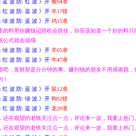
:
蓝
波
防:
红
波
》开
猴04准
:
红
波
防:
蓝
波
》开
羊17错
:
绿
波
防:
蓝
波
》开
鸡15准
里的料带你赚钱记得机会抓住，你应该知道一个好的料只
候公式就会崩塌
:
绿
波
防:
蓝
波
》开
羊05准
:
红
波
防:
蓝
波
》开
牛47准
错吧，发财那是分分钟的事。赚到钱的朋友不用感谢我，
的！
:
红
波
防:
蓝
波
》开
鼠12准
:
蓝
波
防:
绿
波
》开
狗02错
:
红
波
防:
蓝
波
》开
龙20准
，还在观望的老铁关注点一点，评论来一波，我要上热门
，还在观望的老铁关注点一点，评论来一波，我要上热门