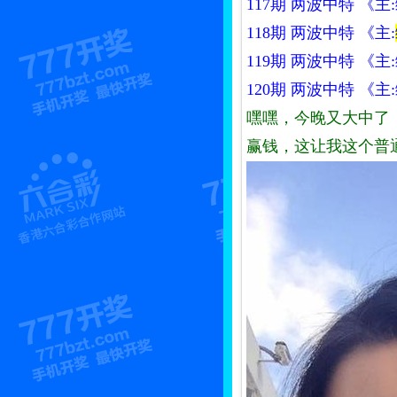
117期 两波中特
《主:
118期 两波中特
《主:
119期 两波中特
《主
120期 两波中特
《主:
嘿嘿，今晚又大中了
赢钱，这让我这个普