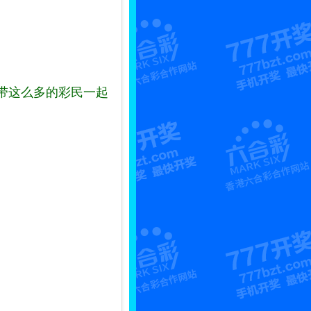
带这么多的彩民一起