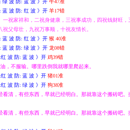
:
绿
波
防:
蓝
波
》开
牛47准
:
蓝
波
防:
红
波
》开
羊17错
。一祝家祥和，二祝身健康，三祝事成功，四祝钱财旺，
八祝父母壮，九祝万事顺，十祝友情长。
:
蓝
波
防:
红
波
》开
猴
40准
:
蓝
波
防:
绿
波
》开
龙08错
:红
波
防:
蓝
波
》开
鸡39错
，加油，不服输。哪里跌倒我就哪里爬起来。
:红
波
防:
蓝
波
》开
猪01准
:红
波
防:
绿
波
》开
狗38准
经看清，有些东西，早就已经明白。那就靠这个搬砖吧。
经看清，有些东西，早就已经明白。那就靠这个搬砖吧。