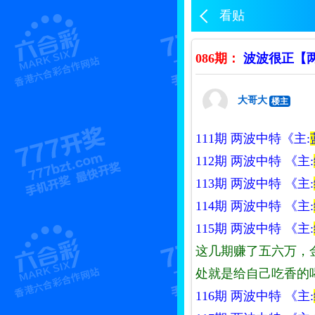
看贴
086期：
波波很正【
大哥大
楼主
111期 两波中特
《主:
112期 两波中特
《主:
113期 两波中特
《主:
114期 两波中特
《主:
115期 两波中特
《主:
这几期赚了五六万，
处就是给自己吃香的
116期 两波中特
《主: