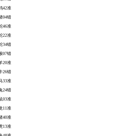
鸡42准
猪04错
蛇46准
蛇22准
蛇34错
猴07错
羊20准
牛26错
马33准
兔24错
鼠03准
龙11准
猪40准
虎13准
兔48准