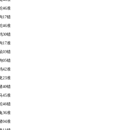
蛇46准
狗17错
蛇46准
鸡30错
狗17准
鼠03错
狗05错
鸡42准
龙23准
猪40错
马45准
蛇46错
兔36准
猪04准