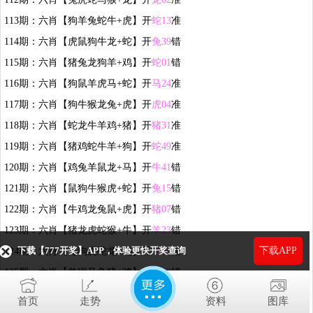
113期：六肖【狗羊兔蛇牛+虎】开
蛇13
准
114期：六肖【虎鼠狗牛龙+蛇】开
兔39
错
115期：六肖【猪兔龙狗羊+鸡】开
蛇01
错
116期：六肖【狗鼠羊虎马+蛇】开
马24
准
117期：六肖【狗牛猴龙兔+虎】开
虎04
准
118期：六肖【蛇龙牛羊鸡+猪】开
猪31
准
119期：六肖【猪鸡蛇牛羊+狗】开
蛇49
准
120期：六肖【鸡兔羊鼠龙+马】开
牛41
错
121期：六肖【鼠狗牛猴虎+蛇】开
兔15
错
122期：六肖【牛鸡龙兔鼠+虎】开
猪07
错
123期：六肖【猪龙虎蛇猴+牛】开
羊23
错
下载【777开奖】APP，体验更快开奖查询
下载APP
124期：六肖【兔狗虎蛇龙+鸡】开
牛05
错
125期：六肖【羊猴马兔猪+鸡】开
狗08
错
126期：六肖【猴蛇羊兔鸡+狗】开
兔39
准
首页
走势
资料
图库