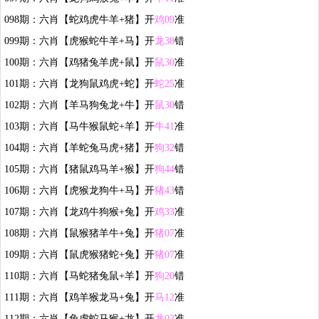
098期：六肖【蛇鸡虎牛羊+猪】开
鸡09
准
099期：六肖【虎猴蛇牛羊+马】开
龙38
错
100期：六肖【鸡猪兔羊虎+鼠】开
鼠30
准
101期：六肖【龙狗鼠鸡虎+蛇】开
蛇25
准
102期：六肖【羊马狗兔龙+牛】开
鼠30
错
103期：六肖【马牛猴鼠蛇+羊】开
牛41
准
104期：六肖【羊蛇兔马虎+猪】开
狗32
错
105期：六肖【猪鼠鸡马羊+猴】开
狗44
错
106期：六肖【虎猴龙狗牛+马】开
猪43
错
107期：六肖【龙鸡牛狗猴+兔】开
鸡33
准
108期：六肖【鼠猴猪羊牛+兔】开
猪07
准
109期：六肖【鼠虎猴猪蛇+兔】开
猪07
准
110期：六肖【马蛇猪兔鼠+羊】开
狗20
错
111期：六肖【鸡羊猴龙马+兔】开
马12
准
112期：六肖【兔虎蛇马猴+龙】开
龙02
准