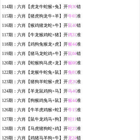
114期：六肖【虎龙牛蛇猴+兔】开
狗30
错
115期：六肖【猪虎狗龙牛+羊】开
牛03
准
116期：六肖【猴鸡猪龙蛇+牛】开
鼠40
错
117期：六肖【牛龙猴鸡蛇+猪】开
鸡31
准
118期：六肖【鸡狗兔猴龙+虎】开
猴44
准
119期：六肖【猪马龙蛇鸡+牛】开
鼠04
错
120期：六肖【蛇猴狗马虎+龙】开
猴08
准
122期：六肖【龙猴牛蛇兔+鼠】开
兔01
准
123期：六肖【猪狗羊蛇猴+虎】开
虎26
准
124期：六肖【羊龙鼠鸡狗+马】开
马46
准
125期：六肖【狗猴鸡兔马+鼠】开
猴44
准
126期：六肖【牛羊虎鸡猴+蛇】开
牛15
准
127期：六肖【鼠牛龙鸡马+狗】开
蛇11
错
128期：六肖【马虎猪狗蛇+鸡】开
蛇23
准
129期：六肖【鸡猪马羊狗+牛】开
龙24
错