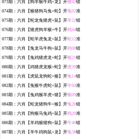
073期：六肖【狗羊猴牛鸡+龙】开
猪42
错
074期：六肖【猴猪狗马兔+蛇】开
兔02
准
075期：六肖【蛇龙兔猪虎+鼠】开
羊22
错
076期：六肖【猪虎狗羊猴+牛】开
鸡44
错
077期：六肖【蛇羊虎兔龙+鼠】开
蛇12
准
078期：六肖【兔龙马牛狗+鼠】开
鸡08
错
079期：六肖【兔鸡猪虎龙+蛇】开
猴21
错
080期：六肖【鸡猪虎龙猴+蛇】开
虎39
准
081期：六肖【虎鼠龙狗蛇+猴】开
兔14
错
082期：六肖【兔猴牛虎蛇+鼠】开
牛04
准
083期：六肖【兔鸡猴羊虎+猪】开
猴09
准
084期：六肖【蛇龙猪狗牛+猴】开
兔26
错
085期：六肖【狗猴马兔鸡+鼠】开
鸡20
准
086期：六肖【羊鸡猴猪狗+鼠】开
牛40
错
087期：六肖【羊牛鸡狗鼠+龙】开
兔38
错