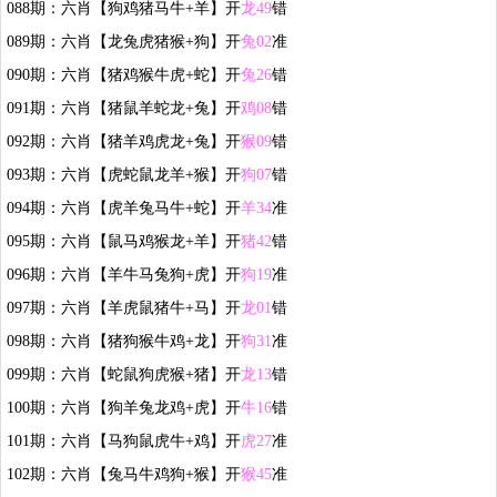
088期：六肖【狗鸡猪马牛+羊】开
龙49
错
089期：六肖【龙兔虎猪猴+狗】开
兔02
准
090期：六肖【猪鸡猴牛虎+蛇】开
兔26
错
091期：六肖【猪鼠羊蛇龙+兔】开
鸡08
错
092期：六肖【猪羊鸡虎龙+兔】开
猴09
错
093期：六肖【虎蛇鼠龙羊+猴】开
狗07
错
094期：六肖【虎羊兔马牛+蛇】开
羊34
准
095期：六肖【鼠马鸡猴龙+羊】开
猪42
错
096期：六肖【羊牛马兔狗+虎】开
狗19
准
097期：六肖【羊虎鼠猪牛+马】开
龙01
错
098期：六肖【猪狗猴牛鸡+龙】开
狗31
准
099期：六肖【蛇鼠狗虎猴+猪】开
龙13
错
100期：六肖【狗羊兔龙鸡+虎】开
牛16
错
101期：六肖【马狗鼠虎牛+鸡】开
虎27
准
102期：六肖【兔马牛鸡狗+猴】开
猴45
准