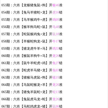
053期：六肖【龙猴猪兔鼠+狗】开
猴46
准
054期：六肖【兔马羊猪蛇+龙】开
虎16
错
055期：六肖【马羊猴鸡牛+虎】开
鸡09
准
056期：六肖【猴羊狗马蛇+鼠】开
马48
准
057期：六肖【蛇鼠猴鸡兔+龙】开
鼠18
准
058期：六肖【羊猴蛇狗龙+鼠】开
牛17
错
059期：六肖【猪龙虎牛羊+马】开
鸡33
错
060期：六肖【猴鼠羊狗牛+马】开
龙26
错
061期：六肖【鼠牛羊蛇虎+鸡】开
兔27
错
062期：六肖【蛇虎羊马猪+龙】开
兔03
错
063期：六肖【猪猴马虎鼠+狗】开
猪19
准
064期：六肖【马鼠蛇猴龙+羊】开
龙26
准
065期：六肖【猪兔羊鼠蛇+龙】开
蛇13
准
066期：六肖【兔鼠虎马龙+蛇】开
龙26
准
067期：六肖【马蛇鸡虎龙+猪】开
鼠06
错