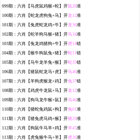
099期：六肖【马虎鼠鸡猴+蛇】开
鼠28
准
100期：六肖【蛇龙虎狗兔+马】开
龙12
准
101期：六肖【兔虎蛇龙鸡+牛】开
龙36
准
102期：六肖【蛇羊狗马猴+猪】开
马34
准
103期：六肖【兔龙鸡猪狗+牛】开
虎14
错
104期：六肖【猴牛狗鼠兔+猪】开
蛇11
错
105期：六肖【马牛龙羊兔+猴】开
蛇35
错
106期：六肖【猪鼠蛇龙马+虎】开
马46
准
107期：六肖【羊狗虎猴龙+鸡】开
兔37
错
108期：六肖【鸡虎牛龙鼠+马】开
龙12
准
109期：六肖【狗马龙牛猴+鼠】开
马46
准
110期：六肖【猪蛇兔鸡鼠+狗】开
兔01
准
111期：六肖【猪兔虎马鸡+猴】开
猪29
准
112期：六肖【狗鼠牛马羊+鸡】开
羊45
准
113期：六肖【虎兔猴牛马+羊】开
虎26
准