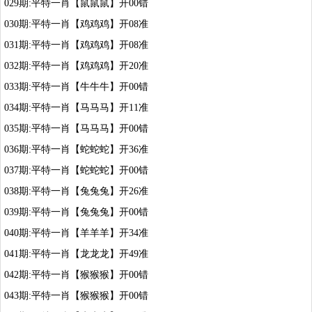
029期:平特一肖【鼠鼠鼠】开00错
030期:平特一肖【鸡鸡鸡】开08准
031期:平特一肖【鸡鸡鸡】开08准
032期:平特一肖【鸡鸡鸡】开20准
033期:平特一肖【牛牛牛】开00错
034期:平特一肖【马马马】开11准
035期:平特一肖【马马马】开00错
036期:平特一肖【蛇蛇蛇】开36准
037期:平特一肖【蛇蛇蛇】开00错
038期:平特一肖【兔兔兔】开26准
039期:平特一肖【兔兔兔】开00错
040期:平特一肖【羊羊羊】开34准
041期:平特一肖【龙龙龙】开49准
042期:平特一肖【猴猴猴】开00错
043期:平特一肖【猴猴猴】开00错