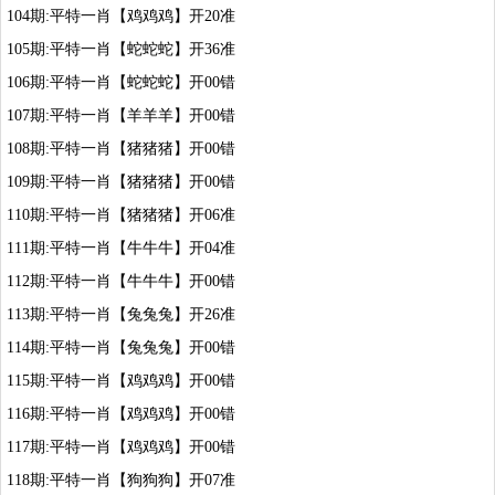
104期:平特一肖【鸡鸡鸡】开20准
105期:平特一肖【蛇蛇蛇】开36准
106期:平特一肖【蛇蛇蛇】开00错
107期:平特一肖【羊羊羊】开00错
108期:平特一肖【猪猪猪】开00错
109期:平特一肖【猪猪猪】开00错
110期:平特一肖【猪猪猪】开06准
111期:平特一肖【牛牛牛】开04准
112期:平特一肖【牛牛牛】开00错
113期:平特一肖【兔兔兔】开26准
114期:平特一肖【兔兔兔】开00错
115期:平特一肖【鸡鸡鸡】开00错
116期:平特一肖【鸡鸡鸡】开00错
117期:平特一肖【鸡鸡鸡】开00错
118期:平特一肖【狗狗狗】开07准