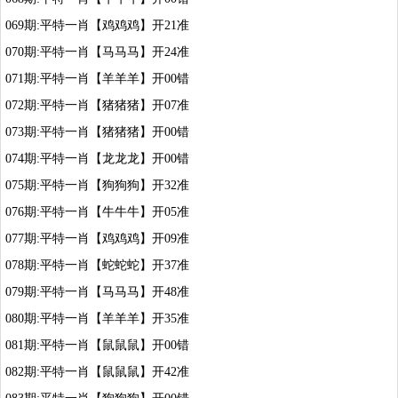
069期:平特一肖【鸡鸡鸡】开21准
070期:平特一肖【马马马】开24准
071期:平特一肖【羊羊羊】开00错
072期:平特一肖【猪猪猪】开07准
073期:平特一肖【猪猪猪】开00错
074期:平特一肖【龙龙龙】开00错
075期:平特一肖【狗狗狗】开32准
076期:平特一肖【牛牛牛】开05准
077期:平特一肖【鸡鸡鸡】开09准
078期:平特一肖【蛇蛇蛇】开37准
079期:平特一肖【马马马】开48准
080期:平特一肖【羊羊羊】开35准
081期:平特一肖【鼠鼠鼠】开00错
082期:平特一肖【鼠鼠鼠】开42准