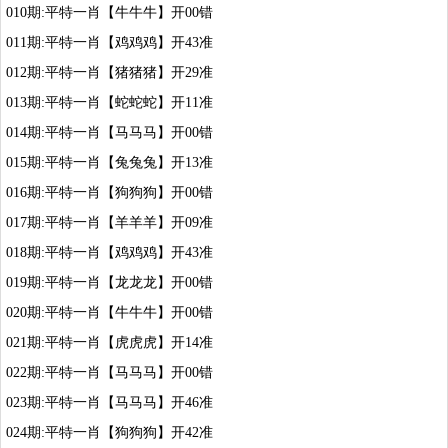
010期:平特一肖【牛牛牛】开00错
011期:平特一肖【鸡鸡鸡】开43准
012期:平特一肖【猪猪猪】开29准
013期:平特一肖【蛇蛇蛇】开11准
014期:平特一肖【马马马】开00错
015期:平特一肖【兔兔兔】开13准
016期:平特一肖【狗狗狗】开00错
017期:平特一肖【羊羊羊】开09准
018期:平特一肖【鸡鸡鸡】开43准
019期:平特一肖【龙龙龙】开00错
020期:平特一肖【牛牛牛】开00错
021期:平特一肖【虎虎虎】开14准
022期:平特一肖【马马马】开00错
023期:平特一肖【马马马】开46准
024期:平特一肖【狗狗狗】开42准