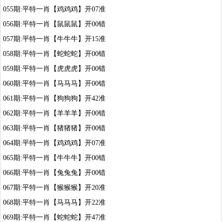
055期:平特一肖【鸡鸡鸡】开07准
056期:平特一肖【鼠鼠鼠】开00错
057期:平特一肖【牛牛牛】开15准
058期:平特一肖【蛇蛇蛇】开00错
059期:平特一肖【虎虎虎】开00错
060期:平特一肖【马马马】开00错
061期:平特一肖【狗狗狗】开42准
062期:平特一肖【羊羊羊】开00错
063期:平特一肖【猪猪猪】开00错
064期:平特一肖【鸡鸡鸡】开07准
065期:平特一肖【牛牛牛】开00错
066期:平特一肖【兔兔兔】开00错
067期:平特一肖【猴猴猴】开20准
068期:平特一肖【马马马】开22准
069期:平特一肖【蛇蛇蛇】开47准