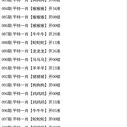
083期:平特一肖【狗狗狗】开00错
084期:平特一肖【猴猴猴】开34准
085期:平特一肖【猴猴猴】开08错
086期:平特一肖【猴猴猴】开00错
087期:平特一肖【牛牛牛】开29准
088期:平特一肖【蛇蛇蛇】开13准
089期:平特一肖【龙龙龙】开26准
090期:平特一肖【马马马】开00错
091期:平特一肖【羊羊羊】开23准
092期:平特一肖【猪猪猪】开00错
093期:平特一肖【狗狗狗】开00错
094期:平特一肖【鸡鸡鸡】开00错
095期:平特一肖【鸡鸡鸡】开33准
096期:平特一肖【牛牛牛】开05准
097期:平特一肖【蛇蛇蛇】开00错