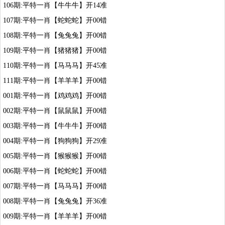
106期:平特一肖【牛牛牛】开14准
107期:平特一肖【蛇蛇蛇】开00错
108期:平特一肖【兔兔兔】开00错
109期:平特一肖【猪猪猪】开00错
110期:平特一肖【马马马】开45准
111期:平特一肖【羊羊羊】开00错
001期:平特一肖【鸡鸡鸡】开00错
002期:平特一肖【鼠鼠鼠】开00错
003期:平特一肖【牛牛牛】开00错
004期:平特一肖【狗狗狗】开29准
005期:平特一肖【猴猴猴】开00错
006期:平特一肖【蛇蛇蛇】开00错
007期:平特一肖【马马马】开00错
008期:平特一肖【兔兔兔】开36准
009期:平特一肖【羊羊羊】开00错