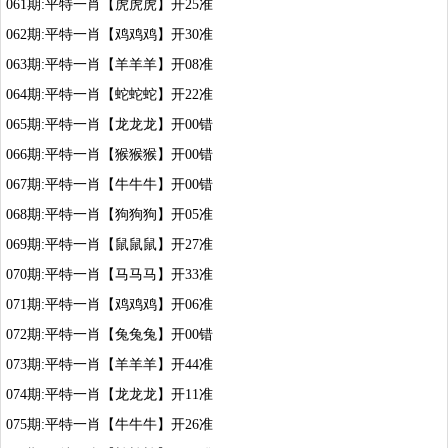
061期:平特一肖【虎虎虎】开25准
062期:平特一肖【鸡鸡鸡】开30准
063期:平特一肖【羊羊羊】开08准
064期:平特一肖【蛇蛇蛇】开22准
065期:平特一肖【龙龙龙】开00错
066期:平特一肖【猴猴猴】开00错
067期:平特一肖【牛牛牛】开00错
068期:平特一肖【狗狗狗】开05准
069期:平特一肖【鼠鼠鼠】开27准
070期:平特一肖【马马马】开33准
071期:平特一肖【鸡鸡鸡】开06准
072期:平特一肖【兔兔兔】开00错
073期:平特一肖【羊羊羊】开44准
074期:平特一肖【龙龙龙】开11准
075期:平特一肖【牛牛牛】开26准