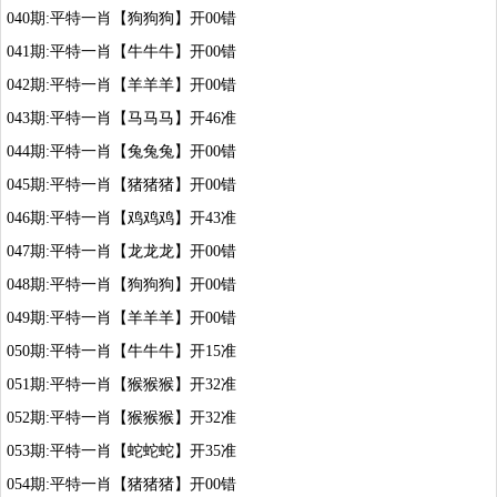
040期:平特一肖【狗狗狗】开00错
041期:平特一肖【牛牛牛】开00错
042期:平特一肖【羊羊羊】开00错
043期:平特一肖【马马马】开46准
044期:平特一肖【兔兔兔】开00错
045期:平特一肖【猪猪猪】开00错
046期:平特一肖【鸡鸡鸡】开43准
047期:平特一肖【龙龙龙】开00错
048期:平特一肖【狗狗狗】开00错
049期:平特一肖【羊羊羊】开00错
050期:平特一肖【牛牛牛】开15准
051期:平特一肖【猴猴猴】开32准
052期:平特一肖【猴猴猴】开32准
053期:平特一肖【蛇蛇蛇】开35准
054期:平特一肖【猪猪猪】开00错