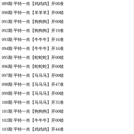
089期:平特一肖【鸡鸡鸡】开08准
090期:平特一肖【羊羊羊】开00错
091期:平特一肖【狗狗狗】开00错
092期:平特一肖【狗狗狗】开19准
093期:平特一肖【牛牛牛】开16准
094期:平特一肖【牛牛牛】开16准
095期:平特一肖【蛇蛇蛇】开00错
096期:平特一肖【蛇蛇蛇】开00错
097期:平特一肖【马马马】开00错
098期:平特一肖【马马马】开47准
099期:平特一肖【马马马】开00错
100期:平特一肖【马马马】开35准
101期:平特一肖【狗狗狗】开00错
102期:平特一肖【牛牛牛】开00错
103期:平特一肖【鸡鸡鸡】开44准