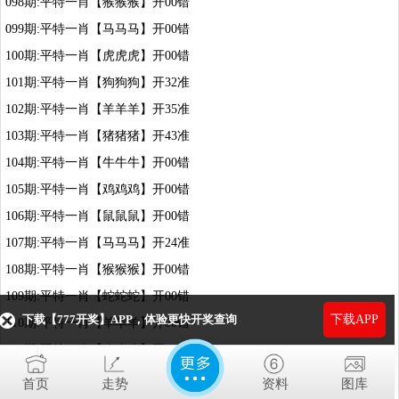
098期:平特一肖【猴猴猴】开00错
099期:平特一肖【马马马】开00错
100期:平特一肖【虎虎虎】开00错
101期:平特一肖【狗狗狗】开32准
102期:平特一肖【羊羊羊】开35准
103期:平特一肖【猪猪猪】开43准
104期:平特一肖【牛牛牛】开00错
105期:平特一肖【鸡鸡鸡】开00错
106期:平特一肖【鼠鼠鼠】开00错
107期:平特一肖【马马马】开24准
108期:平特一肖【猴猴猴】开00错
109期:平特一肖【蛇蛇蛇】开00错
下载【777开奖】APP，体验更快开奖查询
下载APP
110期:平特一肖【羊羊羊】开00错
111期:平特一肖【狗狗狗】开32准
112期:平特一肖【狗狗狗】开44准
首页
走势
资料
图库