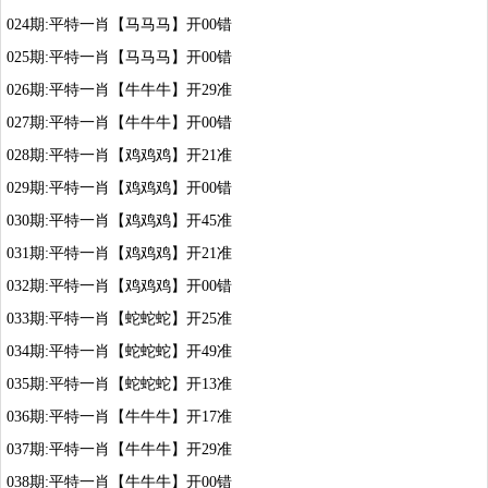
024期:平特一肖【马马马】开00错
025期:平特一肖【马马马】开00错
026期:平特一肖【牛牛牛】开29准
027期:平特一肖【牛牛牛】开00错
028期:平特一肖【鸡鸡鸡】开21准
029期:平特一肖【鸡鸡鸡】开00错
030期:平特一肖【鸡鸡鸡】开45准
031期:平特一肖【鸡鸡鸡】开21准
032期:平特一肖【鸡鸡鸡】开00错
033期:平特一肖【蛇蛇蛇】开25准
034期:平特一肖【蛇蛇蛇】开49准
035期:平特一肖【蛇蛇蛇】开13准
036期:平特一肖【牛牛牛】开17准
037期:平特一肖【牛牛牛】开29准
038期:平特一肖【牛牛牛】开00错