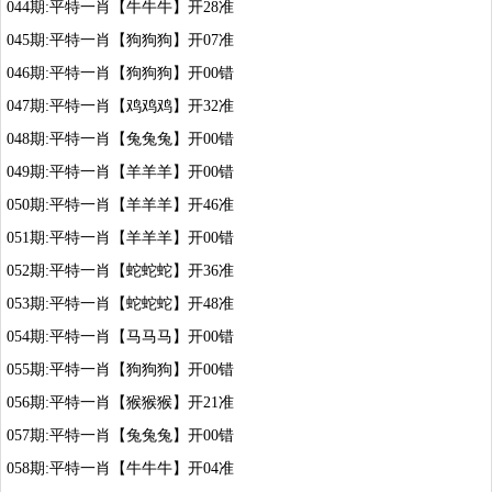
044期:平特一肖【牛牛牛】开28准
045期:平特一肖【狗狗狗】开07准
046期:平特一肖【狗狗狗】开00错
047期:平特一肖【鸡鸡鸡】开32准
048期:平特一肖【兔兔兔】开00错
049期:平特一肖【羊羊羊】开00错
050期:平特一肖【羊羊羊】开46准
051期:平特一肖【羊羊羊】开00错
052期:平特一肖【蛇蛇蛇】开36准
053期:平特一肖【蛇蛇蛇】开48准
054期:平特一肖【马马马】开00错
055期:平特一肖【狗狗狗】开00错
056期:平特一肖【猴猴猴】开21准
057期:平特一肖【兔兔兔】开00错
058期:平特一肖【牛牛牛】开04准