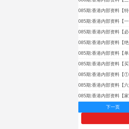
085期:香港内部资料【
085期:香港内部资料【
085期:香港内部资料【
085期:香港内部资料【绝
085期:香港内部资料【
085期:香港内部资料【
085期:香港内部资料【
085期:香港内部资料【
085期:香港内部资料【
下一页