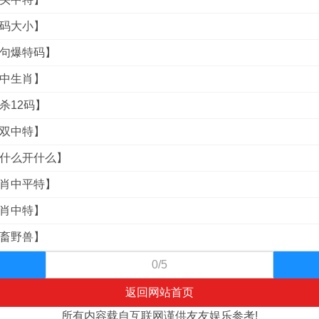
特码大小】
一句爆特码】
必中生肖】
杀12码】
单双中特】
买什么开什么】
①肖中平特】
六肖中特】
家畜野兽】
0/5
返回网站首页
所有内容载自互联网谨供友友娱乐参考!