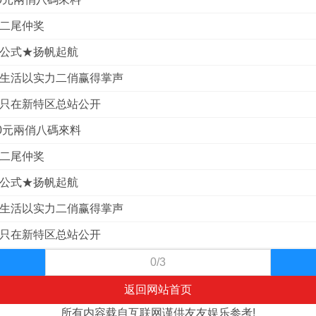
人二尾仲奖
人公式★扬帆起航
心生活以实力二俏赢得掌声
俏只在新特区总站公开
00元兩俏八碼來料
人二尾仲奖
人公式★扬帆起航
心生活以实力二俏赢得掌声
俏只在新特区总站公开
0/3
返回网站首页
所有内容载自互联网谨供友友娱乐参考!